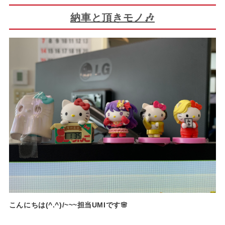
納車と頂きモノ🎶
こんにちは(^.^)/~~~担当UMIです🌸