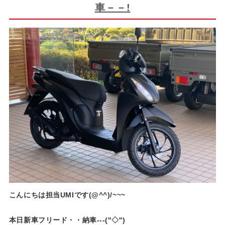
車－－!
こんにちは担当UMIです(@^^)/~~~
本日新車フリード・・納車---(''◇'')ゞ