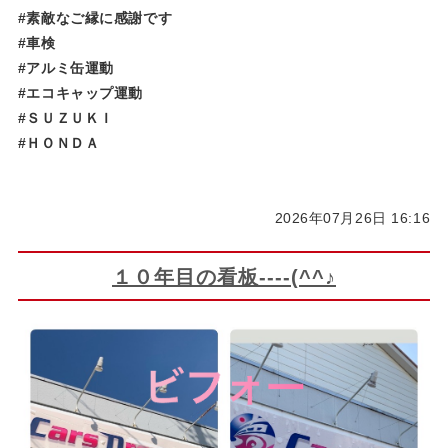
#素敵なご縁に感謝です
#車検
#アルミ缶運動
#エコキャップ運動
#ＳＵＺＵＫＩ
#ＨＯＮＤＡ
2026年07月26日 16:16
１０年目の看板----(^^♪