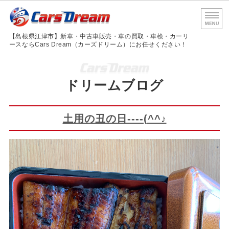
島根
【島根県江津市】新車・中古車販売・車の買取・車検・カーリ
ースならCars Dream（カーズドリーム）にお任せください！
ホーム
ドリームブログ
サービス内容
車検・法定点検
土用の丑の日----(^^♪
会社概要
お問い合わせ