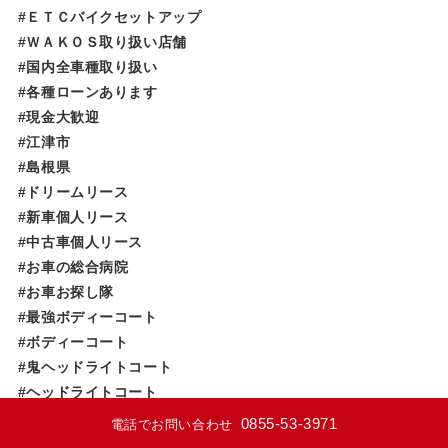
#ＥＴＣバイクセットアップ
#ＷＡＫＯＳ取り扱い店舗
#国内全車種取り扱い
#各種ローンあります
#現金大歓迎
#江津市
#島根県
#ドリームリース
#新車個人リース
#中古車個人リース
#お車の総合病院
#お車お探し隊
#最強ボディーコート
#ボディーコート
#鬼ヘッドライトコート
#ヘッドライトコート
#今までになかったボディーコート
0855-53-3971
電話でお問い合わせ
#ＣａｒｓＤｒｅａｍ