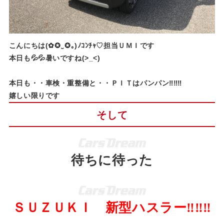
こんにちは(✿✪‿✪｡)ﾉｺﾝﾁｬ♡担当ＵＭＩです
本日も💦💦暑いですね(>_<)
本日も・・車検・重整備と・・ＰＩＴはパンパン‼‼‼
嬉しい限りです
そして
待ちに待った
ＳＵＺＵＫＩ 新型ハスラー‼‼‼