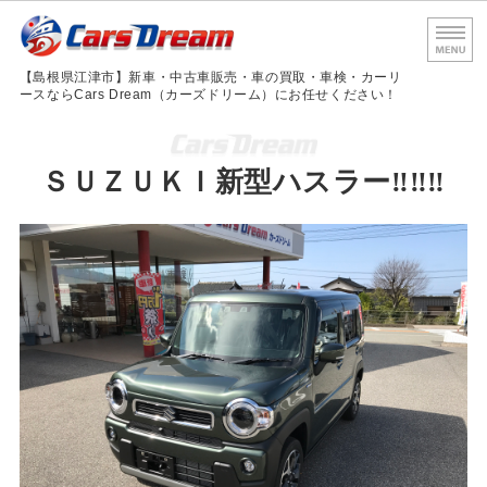
島根
【島根県江津市】新車・中古車販売・車の買取・車検・カーリ
ースならCars Dream（カーズドリーム）にお任せください！
ホーム
ＳＵＺＵＫＩ新型ハスラー‼‼‼
サービス内容
車検・法定点検
会社概要
お問い合わせ