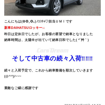
こんにちは(✿✪‿✪｡)ﾉｺﾝﾁｬ♡担当ＵＭＩです
新車DAIHATSUロッキー--
昨日は定休日でしたが、お客様の要望で納車となりました
納車時間は、太陽🌞が出ていて納車日和でした( *´艸｀)
そして中古車の続々入荷‼‼‼
続々と入荷予定で、これから納車整備を順次していきます
(@^^)/~~~
素敵なご縁に感謝です