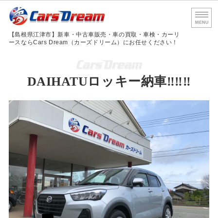
島根
【島根県江津市】新車・中古車販売・車の買取・車検・カーリ
ースならCars Dream（カーズドリーム）にお任せください！
ホーム
DAIHATUロッキー納車‼‼‼
サービス内容
車検・法定点検
会社概要
お問い合わせ