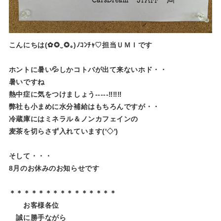
こんにちは(✿✪‿✪｡)ﾉｺﾝﾁｬ♡担当ＵＭＩです
ホントに暑い💦しかコトバが出て来ないホド・・
暑いですね
熱中症に気をつけましょう-----‼‼‼
弊社も小まめに水分補給はもちろんですが・・
冷蔵庫にはミネラル＆ノンカフェインの
麦茶を切らさず入れています('◇')ゞ
そして・・・
8月のお休みのお知らせです
＊＊＊＊＊＊＊＊＊＊＊＊＊＊＊
お客様各位
誠に勝手ながら