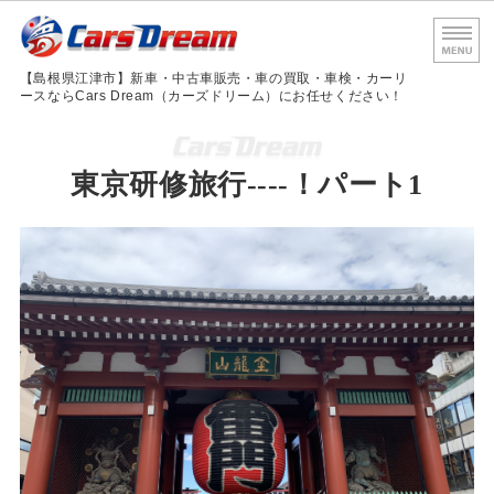
島根
【島根県江津市】新車・中古車販売・車の買取・車検・カーリ
ースならCars Dream（カーズドリーム）にお任せください！
ホーム
東京研修旅行----！パート1
サービス内容
車検・法定点検
会社概要
お問い合わせ