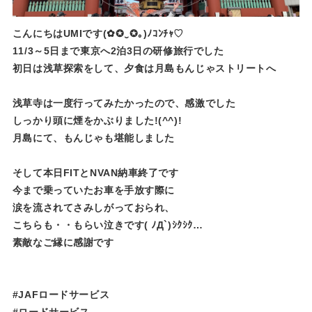
こんにちはUMIです(✿✪‿✪｡)ﾉｺﾝﾁｬ♡
11/3～5日まで東京へ2泊3日の研修旅行でした
初日は浅草探索をして、夕食は月島もんじゃストリートへ
浅草寺は一度行ってみたかったので、感激でした
しっかり頭に煙をかぶりました!(^^)!
月島にて、もんじゃも堪能しました
そして本日FITとNVAN納車終了です
今まで乗っていたお車を手放す際に
涙を流されてさみしがっておられ、
こちらも・・もらい泣きです( ﾉД`)ｼｸｼｸ…
素敵なご縁に感謝です
#JAFロードサービス