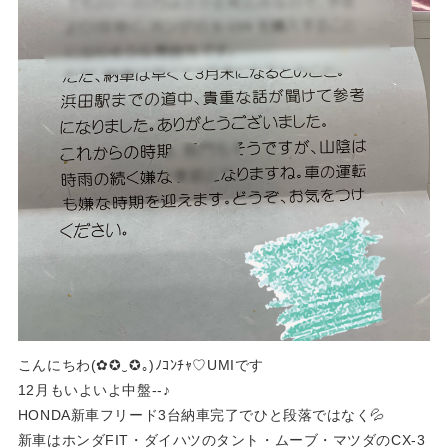
こんにちわ(✿✪‿✪｡)ﾉｺﾝﾁｬ♡UMIです
12月もいよいよ中盤--♪
HONDA新車フリード3台納車完了でひと段落ではなく💦
新車はホンダFIT・ダイハツのタント・ムーブ・マツダのCX-3