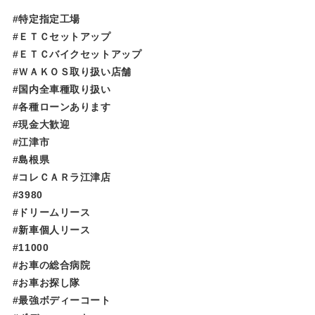
#特定指定工場
#ＥＴＣセットアップ
#ＥＴＣバイクセットアップ
#ＷＡＫＯＳ取り扱い店舗
#国内全車種取り扱い
#各種ローンあります
#現金大歓迎
#江津市
#島根県
#コレＣＡＲラ江津店
#3980
#ドリームリース
#新車個人リース
#11000
#お車の総合病院
#お車お探し隊
#最強ボディーコート