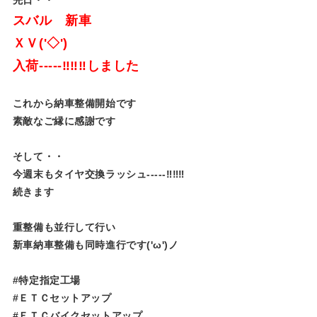
スバル 新車
ＸＶ('◇')ゞ
入荷-----‼‼‼しました
これから納車整備開始です
素敵なご縁に感謝です
そして・・
今週末もタイヤ交換ラッシュ-----‼‼‼
続きます
重整備も並行して行い
新車納車整備も同時進行です('ω')ノ
#特定指定工場
#ＥＴＣセットアップ
#ＥＴＣバイクセットアップ