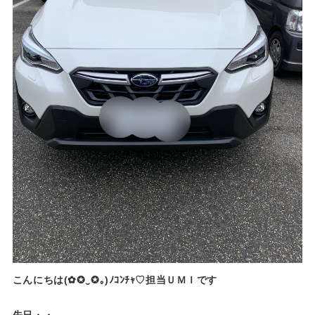
こんにちは(✿✪‿✪｡)ﾉｺﾝﾁｬ♡担当ＵＭＩです
先日・・