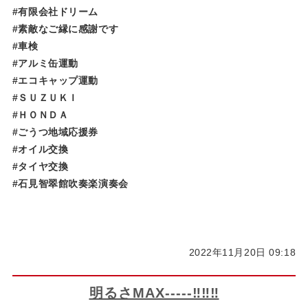
#有限会社ドリーム
#素敵なご縁に感謝です
#車検
#アルミ缶運動
#エコキャップ運動
#ＳＵＺＵＫＩ
#ＨＯＮＤＡ
#ごうつ地域応援券
#オイル交換
#タイヤ交換
#石見智翠館吹奏楽演奏会
2022年11月20日 09:18
明るさMAX-----‼‼‼