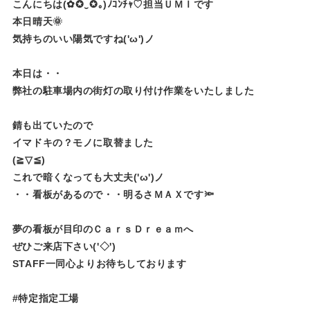
こんにちは(✿✪‿✪｡)ﾉｺﾝﾁｬ♡担当ＵＭＩです
本日晴天🌞
気持ちのいい陽気ですね('ω')ノ
本日は・・
弊社の駐車場内の街灯の取り付け作業をいたしました
錆も出ていたので
イマドキの？モノに取替ました
(≧▽≦)
これで暗くなっても大丈夫('ω')ノ
・・看板があるので・・明るさＭＡＸです🔦
夢の看板が目印のＣａｒｓＤｒｅａｍへ
ぜひご来店下さい('◇')ゞ
STAFF一同心よりお待ちしております
#特定指定工場