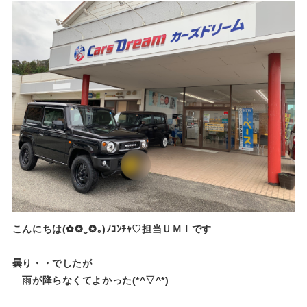
こんにちは(✿✪‿✪｡)ﾉｺﾝﾁｬ♡担当ＵＭＩです
曇り・・でしたが
雨が降らなくてよかった(*^▽^*)