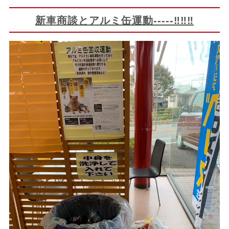
新車商談とアルミ缶運動-----‼‼‼