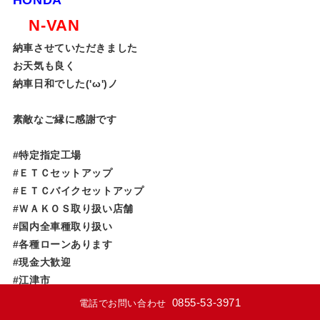
N-VAN
納車させていただきました
お天気も良く
納車日和でした('ω')ノ
素敵なご縁に感謝です
#特定指定工場
#ＥＴＣセットアップ
#ＥＴＣバイクセットアップ
#ＷＡＫＯＳ取り扱い店舗
#国内全車種取り扱い
#各種ローンあります
#現金大歓迎
#江津市
#島根県
0855-53-3971
電話でお問い合わせ
#コレＣＡＲラ江津店