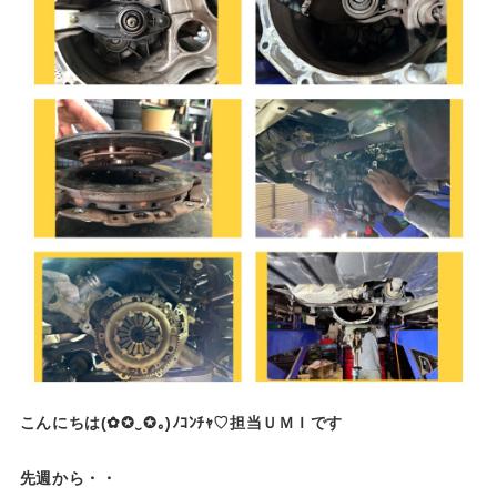
こんにちは(✿✪‿✪｡)ﾉｺﾝﾁｬ♡担当ＵＭＩです
先週から・・