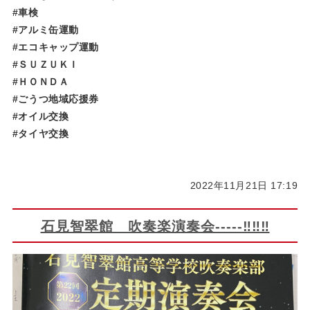
#車検
#アルミ缶運動
#エコキャップ運動
#ＳＵＺＵＫＩ
#ＨＯＮＤＡ
#ごうつ地域応援券
#オイル交換
#タイヤ交換
2022年11月21日 17:19
石見智翠館 吹奏楽演奏会-----‼‼‼