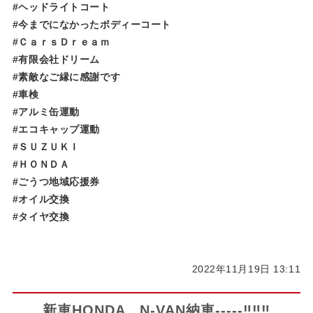
#ヘッドライトコート
#今までになかったボディーコート
#ＣａｒｓＤｒｅａｍ
#有限会社ドリーム
#素敵なご縁に感謝です
#車検
#アルミ缶運動
#エコキャップ運動
#ＳＵＺＵＫＩ
#ＨＯＮＤＡ
#ごうつ地域応援券
#オイル交換
#タイヤ交換
2022年11月19日 13:11
新車HONDA N-VAN納車-----‼‼‼