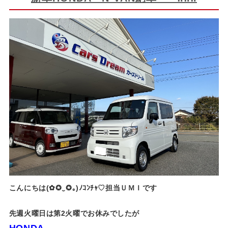
こんにちは(✿✪‿✪｡)ﾉｺﾝﾁｬ♡担当ＵＭＩです
先週火曜日は第2火曜でお休みでしたが
HONDA