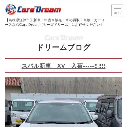
島根
【島根県江津市】新車・中古車販売・車の買取・車検・カーリ
ースならCars Dream（カーズドリーム）にお任せください！
ホーム
ドリームブログ
サービス内容
車検・法定点検
スバル新車 XV 入荷-----‼‼‼
会社概要
お問い合わせ