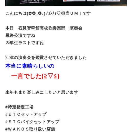
こんにちは(✿✪‿✪｡)ﾉｺﾝﾁｬ♡担当ＵＭＩです
本日 石見智翠館高校吹奏楽部 演奏会
最終公演ですね
３年生ラストですね
江津の演奏会を鑑賞させていただきました
本当に素晴らしいの
一言でした(≧▽≦)
来年もまた楽しみにしたいと思います
#特定指定工場
#ＥＴＣセットアップ
#ＥＴＣバイクセットアップ
#ＷＡＫＯＳ取り扱い店舗