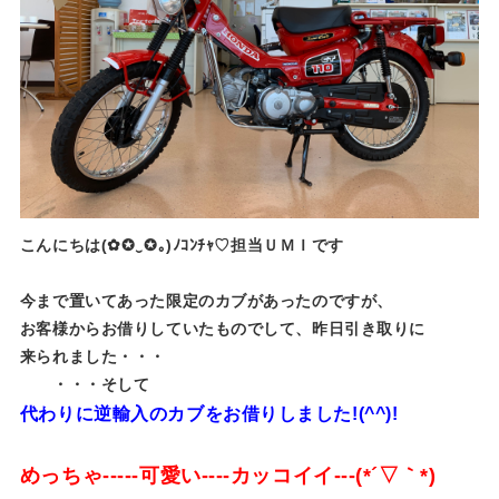
こんにちは(✿✪‿✪｡)ﾉｺﾝﾁｬ♡担当ＵＭＩです
今まで置いてあった限定のカブがあったのですが、
お客様からお借りしていたものでして、昨日引き取りに
来られました・・・
・・・そして
代わりに逆輸入のカブをお借りしました!(^^)!
めっちゃ-----可愛い----カッコイイ---(*´▽｀*)