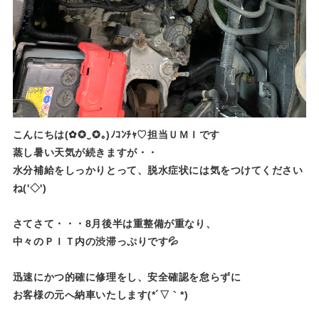
こんにちは(✿✪‿✪｡)ﾉｺﾝﾁｬ♡担当ＵＭＩです
蒸し暑い天気が続きますが・・
水分補給をしっかりとって、脱水症状には気をつけてください
ね('◇')ゞ
さてさて・・・8月後半は重整備が重なり、
中々のＰＩＴ内の渋滞っぷりです💦
迅速にかつ的確に修理をし、安全確認を怠らずに
お客様の元へ納車いたします(*´▽｀*)