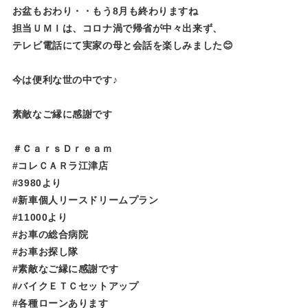
お盆もおわり・・もう8月も終わりますね
担当ＵＭＩは、コロナ渦で帰省が中々出来ず、
テレビ電話にて実家の母と会話を楽しみました😊
今は便利な世の中です♪
素敵なご縁に感謝です
＃ＣａｒｓＤｒｅａｍ
#コレＣＡＲラ江津店
#3980より
#新車個人リースドリームプラン
#11000より
#お車の総合病院
#お車お探し隊
#素敵なご縁に感謝です
#バイクＥＴＣセットアップ
#各種ローンあります