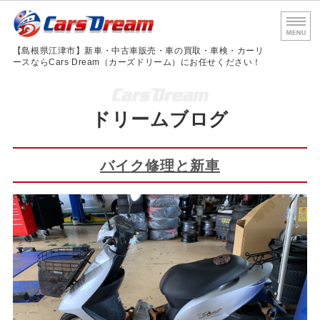
島根
【島根県江津市】新車・中古車販売・車の買取・車検・カーリ
ースならCars Dream（カーズドリーム）にお任せください！
ホーム
ドリームブログ
サービス内容
車検・法定点検
バイク修理と新車
会社概要
お問い合わせ