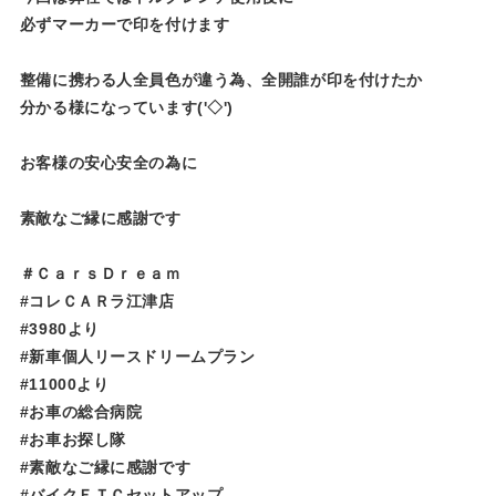
必ずマーカーで印を付けます
整備に携わる人全員色が違う為、全開誰が印を付けたか
分かる様になっています('◇')ゞ
お客様の安心安全の為に
素敵なご縁に感謝です
＃ＣａｒｓＤｒｅａｍ
#コレＣＡＲラ江津店
#3980より
#新車個人リースドリームプラン
#11000より
#お車の総合病院
#お車お探し隊
#素敵なご縁に感謝です
#バイクＥＴＣセットアップ