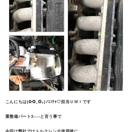
こんにちは(✿✪‿✪｡)ﾉｺﾝﾁｬ♡担当ＵＭＩです
重整備パート3----と言う事で
今回は弊社ではトルクレンチ使用後に