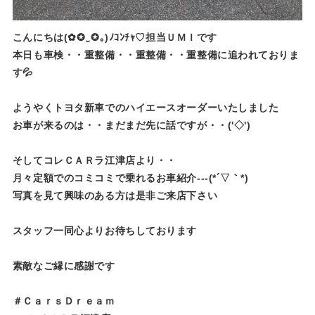
こんにちは(✿✪‿✪｡)ﾉｺﾝﾁｬ♡担当ＵＭＩです
本日も車検・・重整備・・重整備・・重整備に追われておりま
す💦
ようやくトヨタ新車でのハイエースオーダーいたしました
お車が来るのは・・まだまだ先に話ですが・・('◇')ゞ
そしてコレＣＡＲラ江津店より・・
月々定額でのコミコミで乗れるお車紹介---(*´▽｀*)
写真を見て興味のある方は是非ご来店下さい
スタッフ一同心よりお待ちしております
素敵なご縁に感謝です
＃ＣａｒｓＤｒｅａｍ