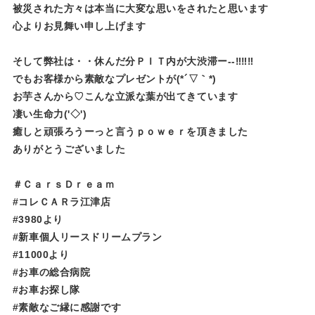
被災された方々は本当に大変な思いをされたと思います
心よりお見舞い申し上げます
そして弊社は・・休んだ分ＰＩＴ内が大渋滞ー--‼‼‼
でもお客様から素敵なプレゼントが(*´▽｀*)
お芋さんから♡こんな立派な葉が出てきています
凄い生命力('◇')ゞ
癒しと頑張ろうーっと言うｐｏｗｅｒを頂きました
ありがとうございました
＃ＣａｒｓＤｒｅａｍ
#コレＣＡＲラ江津店
#3980より
#新車個人リースドリームプラン
#11000より
#お車の総合病院
#お車お探し隊
#素敵なご縁に感謝です