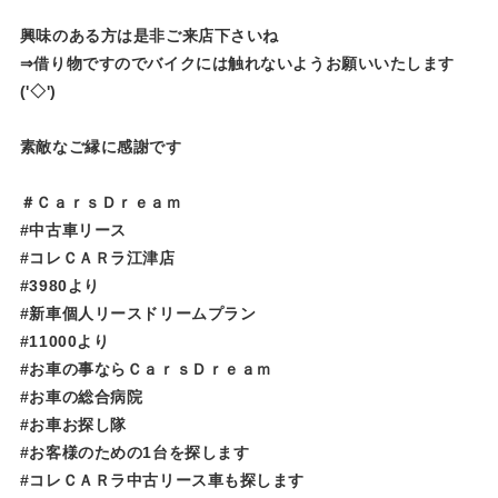
興味のある方は是非ご来店下さいね
⇒借り物ですのでバイクには触れないようお願いいたします
('◇')ゞ
素敵なご縁に感謝です
＃ＣａｒｓＤｒｅａｍ
#中古車リース
#コレＣＡＲラ江津店
#3980より
#新車個人リースドリームプラン
#11000より
#お車の事ならＣａｒｓＤｒｅａｍ
#お車の総合病院
#お車お探し隊
#お客様のための1台を探します
#コレＣＡＲラ中古リース車も探します