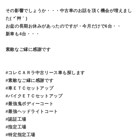
その影響でしょうか・・・中古車のお話を頂く機会が増えまし
た( *´艸｀)
お盆の長期お休みがあったのですが・今月だけで6台・・
新車も4台・・・
素敵なご縁に感謝です
#コレＣＡＲラ中古リース車も探します
#素敵なご縁に感謝です
#車ＥＴＣセットアップ
#バイクＥＴＣセットアップ
#最強鬼ボディーコート
#最強ヘッドライトコート
#認証工場
#指定工場
#特定指定工場