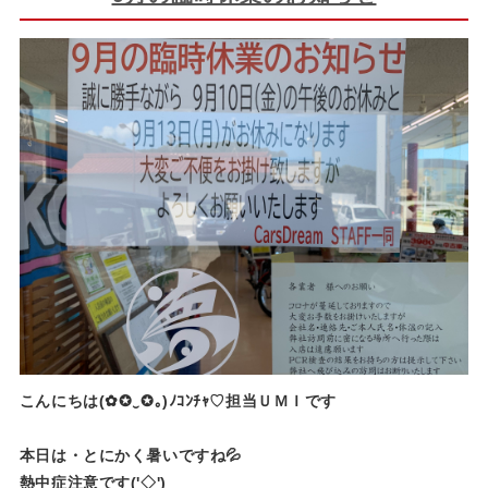
こんにちは(✿✪‿✪｡)ﾉｺﾝﾁｬ♡担当ＵＭＩです
本日は・とにかく暑いですね💦
熱中症注意です('◇')ゞ