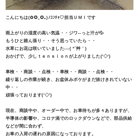
こんにちは(✿✪‿✪｡)ﾉｺﾝﾁｬ♡担当ＵＭＩです
雨上がりの湿度の高い気温・・ジワ--っと汗が💦
もうひと踏ん張り・・そう思っていたら・・
水草にお花は咲いていました---( *´艸｀)
おかげで、少しｔｅｎｓｉｏｎが上がりました('◇')ゞ
車検・・商談・・点検・・車検・・商談・・点検・・
繰り返しの作業が続き、お盆休みボケがまだ抜けきれていない
中・・
頑張っております('◇')ゞ
現在、商談中や、オーダー中で、お車待ちが多々ありますが、
半導体の影響や、コロナ渦でのロックダウンなどで、部品供給
などが間に合わず、
お車の入荷の遅れの原因になっております。