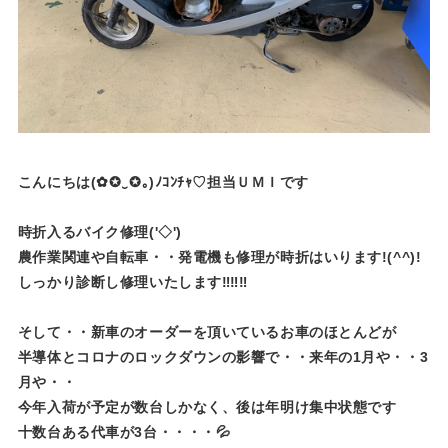
こんにちは(✿✪‿✪｡)ﾉｺﾝﾁｬ♡担当ＵＭＩです
時折入るバイク修理('◇')ゞ
農作業関連や自転車・・発電機も修理が時折はいります!(^^)!
しっかり診断し修理いたします‼‼‼
そして・・新車のオーダーを頂いているお車のほとんどが
半導体とコロナのロックダウンの影響で・・来年の1月や・・3
月や・・
今年入荷が予定が数台しかなく、後は年明け集中状態です
十数台ある代車が3台・・・・💦