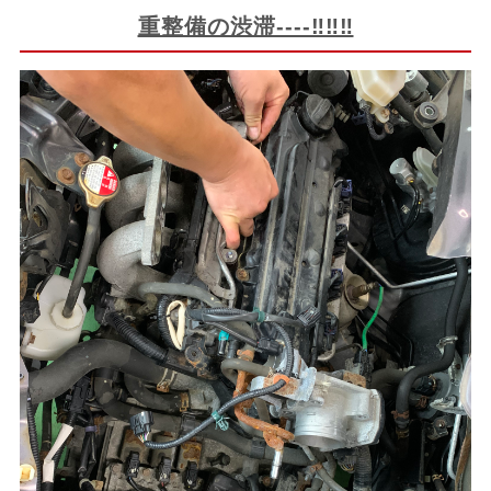
重整備の渋滞----‼‼‼