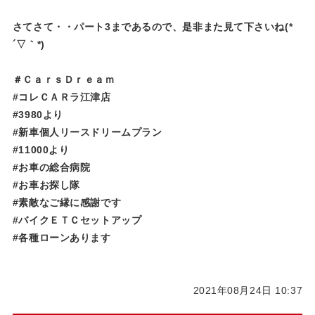
さてさて・・パート3まであるので、是非また見て下さいね(*
´▽｀*)
＃ＣａｒｓＤｒｅａｍ
#コレＣＡＲラ江津店
#3980より
#新車個人リースドリームプラン
#11000より
#お車の総合病院
#お車お探し隊
#素敵なご縁に感謝です
#バイクＥＴＣセットアップ
#各種ローンあります
2021年08月24日 10:37