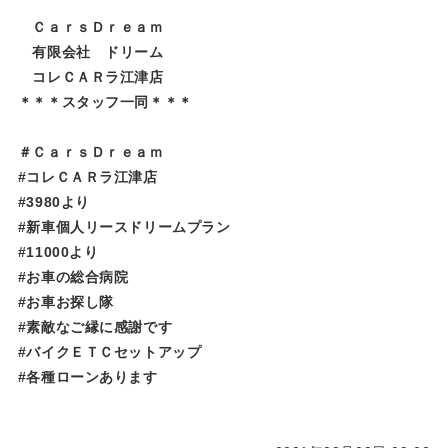
ＣａｒｓＤｒｅａｍ
有限会社 ドリーム
コレＣＡＲラ江津店
＊＊＊スタッフ一同＊＊＊
＃ＣａｒｓＤｒｅａｍ
#コレＣＡＲラ江津店
#3980より
#新車個人リースドリームプラン
#11000より
#お車の総合病院
#お車お探し隊
#素敵なご縁に感謝です
#バイクＥＴＣセットアップ
#各種ローンあります