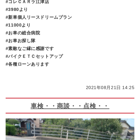
#コレＣＡＲラ江津店
#3980より
#新車個人リースドリームプラン
#11000より
#お車の総合病院
#お車お探し隊
#素敵なご縁に感謝です
#バイクＥＴＣセットアップ
#各種ローンあります
2021年08月21日 14:25
車検・・商談・・点検・・