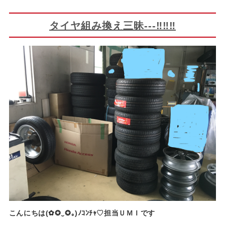
タイヤ組み換え三昧---‼‼‼
こんにちは(✿✪‿✪｡)ﾉｺﾝﾁｬ♡担当ＵＭＩです