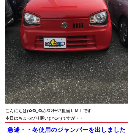
こんにちは(✿✪‿✪｡)ﾉｺﾝﾁｬ♡担当ＵＭＩです
本日はちょっぴり寒い(;^ω^)ですが・・
急遽・・冬使用のジャンパーを出しました