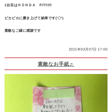
1台目はＨＯＮＤＡ FIT‼‼‼
ピカピカに磨き上げて納車です('◇')ゞ
素敵なご縁に感謝です
2021年03月07日 17:00
素敵なお手紙♬