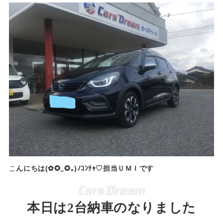
こ
んにちは(✿✪‿✪｡)ﾉｺﾝﾁｬ♡担当ＵＭＩです
本日は2台納車のなりました