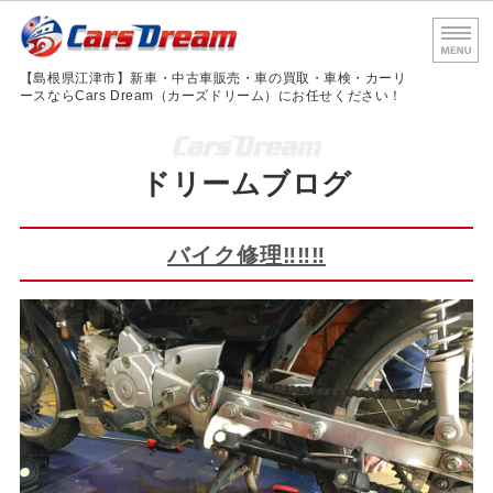
島根
【島根県江津市】新車・中古車販売・車の買取・車検・カーリ
ースならCars Dream（カーズドリーム）にお任せください！
ホーム
ドリームブログ
サービス内容
車検・法定点検
バイク修理‼‼‼
会社概要
お問い合わせ