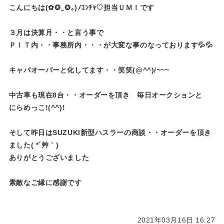
こんにちは(✿✪‿✪｡)ﾉｺﾝﾁｬ♡担当ＵＭＩです
３月は決算月・・と言う事で
ＰＩＴ内・・事務所内・・・が大変な事のなっております💦💦
キャパオーバーと化してます・・笑笑(@^^)/~~~
中古車も現在8台・・オーダーを頂き 毎日オークションと
にらめっこ!(^^)!
そして昨日はSUZUKI新型ハスラーの商談・・オーダーを頂き
ました( *´艸｀)
ありがとうございました
素敵なご縁に感謝です
2021年03月16日 16:27