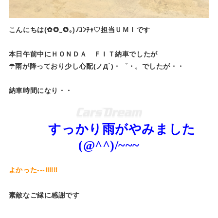
こんにちは(✿✪‿✪｡)ﾉｺﾝﾁｬ♡担当ＵＭＩです
本日午前中にＨＯＮＤＡ ＦＩＴ納車でしたが
☂雨が降っており少し心配(ノД`)・゜・。でしたが・・
納車時間になり・・
すっかり雨がやみました
(@^^)/~~~
よかった---‼‼‼
素敵なご縁に感謝です