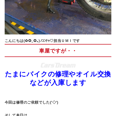
こんにちは(✿✪‿✪｡)ﾉｺﾝﾁｬ♡担当ＵＭＩです
車屋ですが・・
たまにバイクの修理やオイル交換
などが入庫します
今回は修理のご依頼でした('◇')ゞ
そして本日は