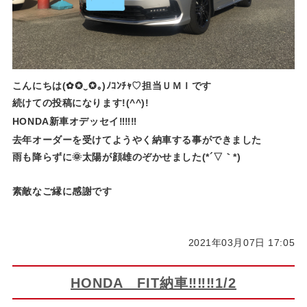
こんにちは(✿✪‿✪｡)ﾉｺﾝﾁｬ♡担当ＵＭＩです
続けての投稿になります!(^^)!
HONDA新車オデッセイ‼‼‼
去年オーダーを受けてようやく納車する事ができました
雨も降らずに🌞太陽が顔雄のぞかせました(*´▽｀*)
素敵なご縁に感謝です
2021年03月07日 17:05
HONDA FIT納車‼‼‼1/2