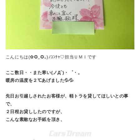
こんにちは(✿✪‿✪｡)ﾉｺﾝﾁｬ♡担当ＵＭＩです
ここ数日・・また寒い(ノД`)・゜・。
暖房の温度を２℃あげました💦💦
先日お引越しされたお客様が、軽トラを貸してほしいとの事
で、
２日程お貸ししたのですが、
こんな素敵なお手紙を頂き、