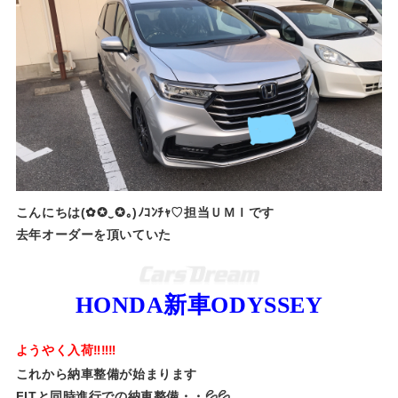
こんにちは(✿✪‿✪｡)ﾉｺﾝﾁｬ♡担当ＵＭＩです
去年オーダーを頂いていた
HONDA新車ODYSSEY
ようやく入荷‼‼‼
これから納車整備が始まります
FITと同時進行での納車整備・・💦💦